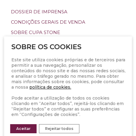
DOSSIER DE IMPRENSA
CONDIÇÕES GERAIS DE VENDA
SOBRE CUPA STONE
CATÁLOGOS E RECURSOS
SOBRE OS COOKIES
FAQS
Este site utiliza cookies próprias e de terceiros para
CANAL DE DENÚNCIA
permitir a sua navegação, personalizar os
conteúdos do nosso site e das nossas redes sociais,
e analisar o tráfego gerado no mesmo. Para obter
mais informações sobre os cookies, pode consultar
INSTAGRAM
a nossa
política de cookies.
FACEBOOK
Pode aceitar a utilização de todos os cookies
X (TWITTER)
clicando em “Aceitar todos”, rejeitá-los clicando em
“Rejeitar todos” e configurar as suas preferências
PINTEREST
em “Configurações de cookies”.
YOUTUBE
Aceitar
Rejeitar todos
LINKEDIN