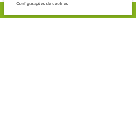
Configurações de cookies
PEÇA UM ORZAMENTO
Inscreva-se em nosso
NEWSLETTER
Você será informado sobre eventos em
sua área, promoções e novos produtos.
2026® Todos os direitos reservados
Aviso Legal e Política de Privacidade
Política de cookies